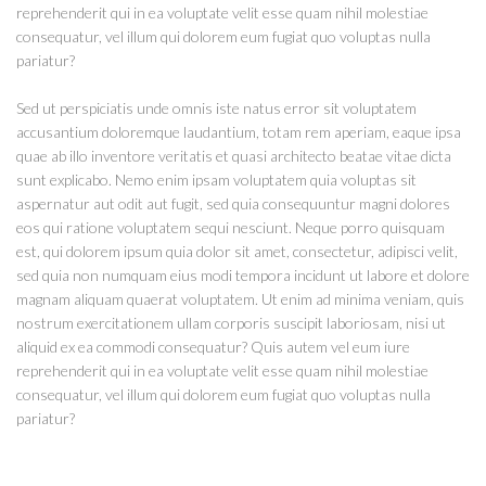
reprehenderit qui in ea voluptate velit esse quam nihil molestiae
consequatur, vel illum qui dolorem eum fugiat quo voluptas nulla
pariatur?
Sed ut perspiciatis unde omnis iste natus error sit voluptatem
accusantium doloremque laudantium, totam rem aperiam, eaque ipsa
quae ab illo inventore veritatis et quasi architecto beatae vitae dicta
sunt explicabo. Nemo enim ipsam voluptatem quia voluptas sit
aspernatur aut odit aut fugit, sed quia consequuntur magni dolores
eos qui ratione voluptatem sequi nesciunt. Neque porro quisquam
est, qui dolorem ipsum quia dolor sit amet, consectetur, adipisci velit,
sed quia non numquam eius modi tempora incidunt ut labore et dolore
magnam aliquam quaerat voluptatem. Ut enim ad minima veniam, quis
nostrum exercitationem ullam corporis suscipit laboriosam, nisi ut
aliquid ex ea commodi consequatur? Quis autem vel eum iure
reprehenderit qui in ea voluptate velit esse quam nihil molestiae
consequatur, vel illum qui dolorem eum fugiat quo voluptas nulla
pariatur?