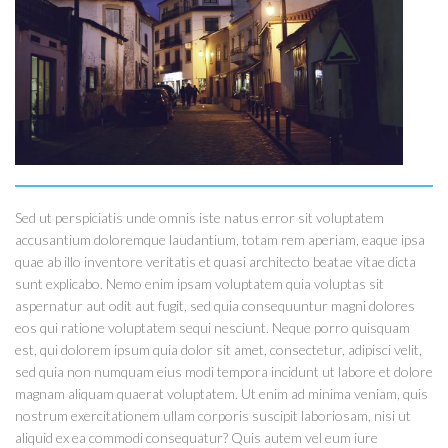
Sed ut perspiciatis unde omnis iste natus error sit voluptatem
accusantium doloremque laudantium, totam rem aperiam, eaque ipsa
quae ab illo inventore veritatis et quasi architecto beatae vitae dicta
sunt explicabo. Nemo enim ipsam voluptatem quia voluptas sit
aspernatur aut odit aut fugit, sed quia consequuntur magni dolores
eos qui ratione voluptatem sequi nesciunt. Neque porro quisquam
est, qui dolorem ipsum quia dolor sit amet, consectetur, adipisci velit,
sed quia non numquam eius modi tempora incidunt ut labore et dolore
magnam aliquam quaerat voluptatem. Ut enim ad minima veniam, quis
nostrum exercitationem ullam corporis suscipit laboriosam, nisi ut
aliquid ex ea commodi consequatur? Quis autem vel eum iure