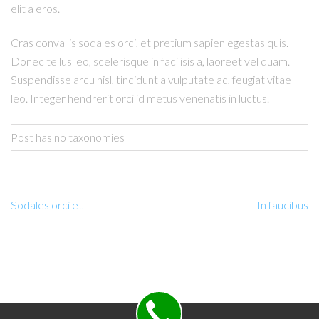
elit a eros.
Cras convallis sodales orci, et pretium sapien egestas quis.
Donec tellus leo, scelerisque in facilisis a, laoreet vel quam.
Suspendisse arcu nisl, tincidunt a vulputate ac, feugiat vitae
leo. Integer hendrerit orci id metus venenatis in luctus.
Post has no taxonomies
Sodales orci et
In faucibus