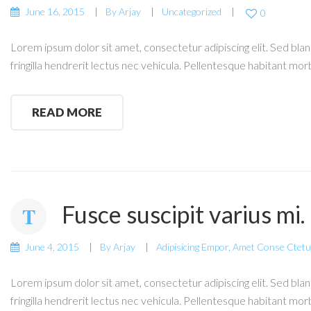
June 16, 2015
By
Arjay
Uncategorized
0
Lorem ipsum dolor sit amet, consectetur adipiscing elit. Sed bland
fringilla hendrerit lectus nec vehicula. Pellentesque habitant mor
READ MORE
Fusce suscipit varius mi
June 4, 2015
By
Arjay
Adipisicing Empor
,
Amet Conse Ctetu
Lorem ipsum dolor sit amet, consectetur adipiscing elit. Sed bland
fringilla hendrerit lectus nec vehicula. Pellentesque habitant mor