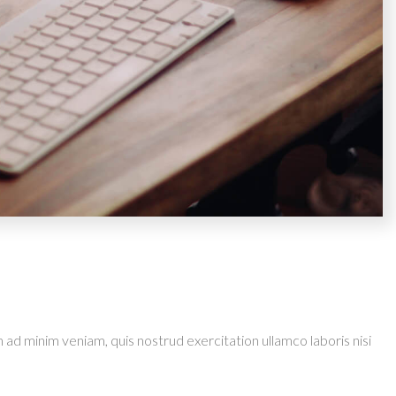
 ad minim veniam, quis nostrud exercitation ullamco laboris nisi