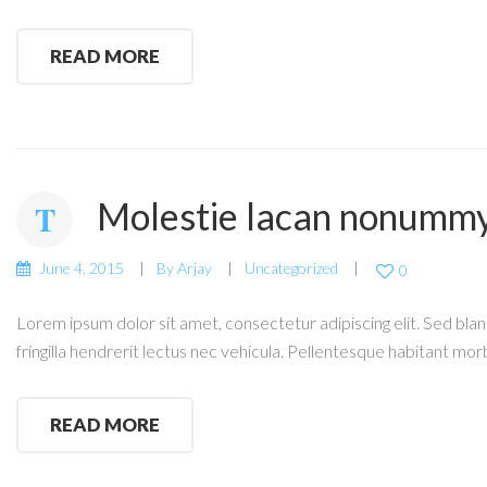
READ MORE
Molestie lacan nonummy
June 4, 2015
By
Arjay
Uncategorized
0
Lorem ipsum dolor sit amet, consectetur adipiscing elit. Sed bland
fringilla hendrerit lectus nec vehicula. Pellentesque habitant mor
READ MORE