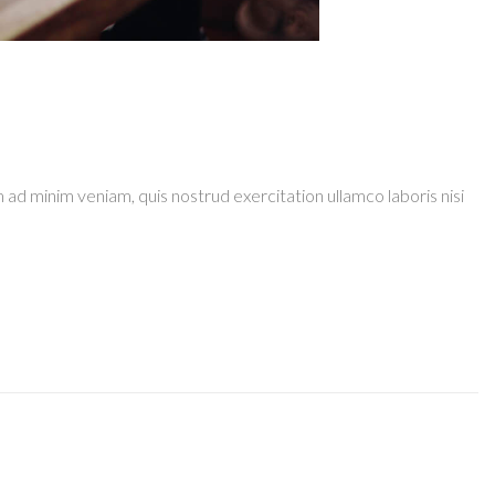
 ad minim veniam, quis nostrud exercitation ullamco laboris nisi