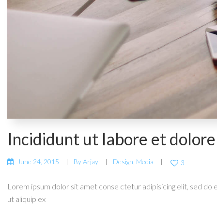
Incididunt ut labore et dolore
June 24, 2015
By
Arjay
Design
,
Media
3
Lorem ipsum dolor sit amet conse ctetur adipisicing elit, sed do 
ut aliquip ex