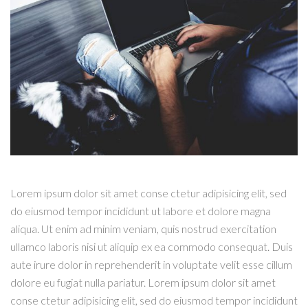
Lorem ipsum dolor sit amet conse ctetur adipisicing elit, sed
do eiusmod tempor incididunt ut labore et dolore magna
aliqua. Ut enim ad minim veniam, quis nostrud exercitation
ullamco laboris nisi ut aliquip ex ea commodo consequat. Duis
aute irure dolor in reprehenderit in voluptate velit esse cillum
dolore eu fugiat nulla pariatur. Lorem ipsum dolor sit amet
conse ctetur adipisicing elit, sed do eiusmod tempor incididunt