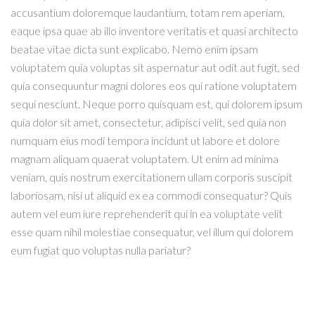
accusantium doloremque laudantium, totam rem aperiam,
eaque ipsa quae ab illo inventore veritatis et quasi architecto
beatae vitae dicta sunt explicabo. Nemo enim ipsam
voluptatem quia voluptas sit aspernatur aut odit aut fugit, sed
quia consequuntur magni dolores eos qui ratione voluptatem
sequi nesciunt. Neque porro quisquam est, qui dolorem ipsum
quia dolor sit amet, consectetur, adipisci velit, sed quia non
numquam eius modi tempora incidunt ut labore et dolore
magnam aliquam quaerat voluptatem. Ut enim ad minima
veniam, quis nostrum exercitationem ullam corporis suscipit
laboriosam, nisi ut aliquid ex ea commodi consequatur? Quis
autem vel eum iure reprehenderit qui in ea voluptate velit
esse quam nihil molestiae consequatur, vel illum qui dolorem
eum fugiat quo voluptas nulla pariatur?