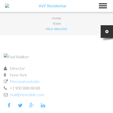
HOME
TEAM
PAUL WALLKER
Director
New York
Personal website
+1 900 888 88 88
mail@demolink.com