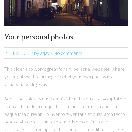
Your personal photos
21 July, 2015
/
by
arjay
/ No comments
This slider also works great for any personal websites, where
you might want to arrange a set of your own photos in a
visually appealing way!
Sed ut perspiciatis unde omnis iste natus error sit voluptatem
accusantium doloremque laudantium, totam rem aperiam,
eaque ipsa quae ab illo inventore veritatis et quasi architecto
beatae vitae dicta sunt explicabo. Nemo enim ipsam
voluptatem quia voluptas sit aspernatur aut odit aut fugit, sed