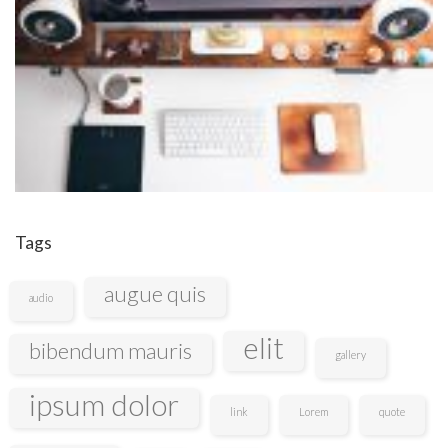
Tags
augue quis
audio
elit
bibendum mauris
gallery
ipsum dolor
link
Lorem
quote