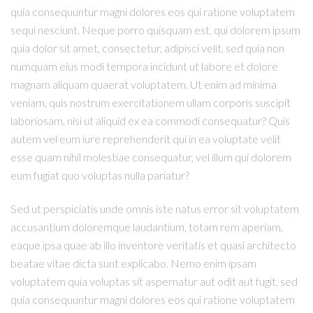
quia consequuntur magni dolores eos qui ratione voluptatem
sequi nesciunt. Neque porro quisquam est, qui dolorem ipsum
quia dolor sit amet, consectetur, adipisci velit, sed quia non
numquam eius modi tempora incidunt ut labore et dolore
magnam aliquam quaerat voluptatem. Ut enim ad minima
veniam, quis nostrum exercitationem ullam corporis suscipit
laboriosam, nisi ut aliquid ex ea commodi consequatur? Quis
autem vel eum iure reprehenderit qui in ea voluptate velit
esse quam nihil molestiae consequatur, vel illum qui dolorem
eum fugiat quo voluptas nulla pariatur?
Sed ut perspiciatis unde omnis iste natus error sit voluptatem
accusantium doloremque laudantium, totam rem aperiam,
eaque ipsa quae ab illo inventore veritatis et quasi architecto
beatae vitae dicta sunt explicabo. Nemo enim ipsam
voluptatem quia voluptas sit aspernatur aut odit aut fugit, sed
quia consequuntur magni dolores eos qui ratione voluptatem