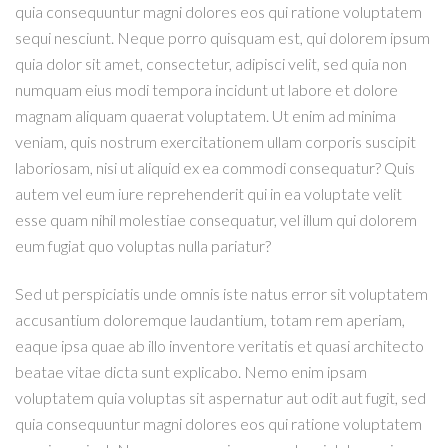
quia consequuntur magni dolores eos qui ratione voluptatem
sequi nesciunt. Neque porro quisquam est, qui dolorem ipsum
quia dolor sit amet, consectetur, adipisci velit, sed quia non
numquam eius modi tempora incidunt ut labore et dolore
magnam aliquam quaerat voluptatem. Ut enim ad minima
veniam, quis nostrum exercitationem ullam corporis suscipit
laboriosam, nisi ut aliquid ex ea commodi consequatur? Quis
autem vel eum iure reprehenderit qui in ea voluptate velit
esse quam nihil molestiae consequatur, vel illum qui dolorem
eum fugiat quo voluptas nulla pariatur?
Sed ut perspiciatis unde omnis iste natus error sit voluptatem
accusantium doloremque laudantium, totam rem aperiam,
eaque ipsa quae ab illo inventore veritatis et quasi architecto
beatae vitae dicta sunt explicabo. Nemo enim ipsam
voluptatem quia voluptas sit aspernatur aut odit aut fugit, sed
quia consequuntur magni dolores eos qui ratione voluptatem