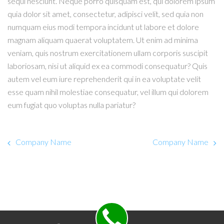
sequi nesciunt. Neque porro quisquam est, qui dolorem ipsum
quia dolor sit amet, consectetur, adipisci velit, sed quia non
numquam eius modi tempora incidunt ut labore et dolore
magnam aliquam quaerat voluptatem. Ut enim ad minima
veniam, quis nostrum exercitationem ullam corporis suscipit
laboriosam, nisi ut aliquid ex ea commodi consequatur? Quis
autem vel eum iure reprehenderit qui in ea voluptate velit
esse quam nihil molestiae consequatur, vel illum qui dolorem
eum fugiat quo voluptas nulla pariatur?
Company Name
Company Name