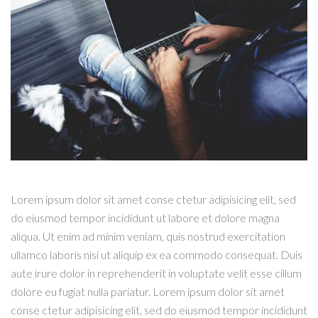
Lorem ipsum dolor sit amet conse ctetur adipisicing elit, sed
do eiusmod tempor incididunt ut labore et dolore magna
aliqua. Ut enim ad minim veniam, quis nostrud exercitation
ullamco laboris nisi ut aliquip ex ea commodo consequat. Duis
aute irure dolor in reprehenderit in voluptate velit esse cillum
dolore eu fugiat nulla pariatur. Lorem ipsum dolor sit amet
conse ctetur adipisicing elit, sed do eiusmod tempor incididunt