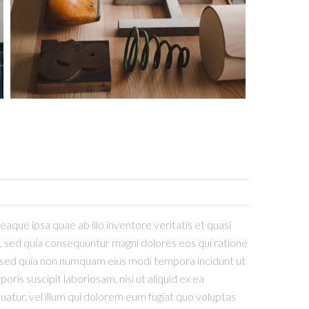
que ipsa quae ab illo inventore veritatis et quasi
t, sed quia consequuntur magni dolores eos qui ratione
t, sed quia non numquam eius modi tempora incidunt ut
s suscipit laboriosam, nisi ut aliquid ex ea
atur, vel illum qui dolorem eum fugiat quo voluptas