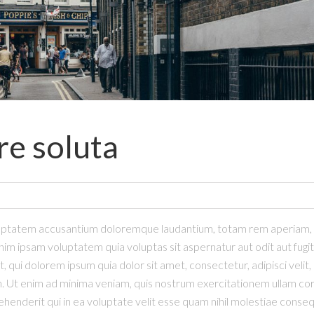
e soluta
oluptatem accusantium doloremque laudantium, totam rem aperiam, ea
im ipsam voluptatem quia voluptas sit aspernatur aut odit aut fugi
 qui dolorem ipsum quia dolor sit amet, consectetur, adipisci veli
t enim ad minima veniam, quis nostrum exercitationem ullam corpori
derit qui in ea voluptate velit esse quam nihil molestiae consequ