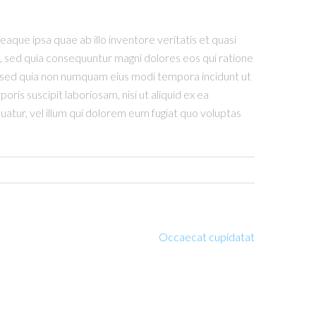
que ipsa quae ab illo inventore veritatis et quasi
t, sed quia consequuntur magni dolores eos qui ratione
t, sed quia non numquam eius modi tempora incidunt ut
s suscipit laboriosam, nisi ut aliquid ex ea
atur, vel illum qui dolorem eum fugiat quo voluptas
Occaecat cupidatat