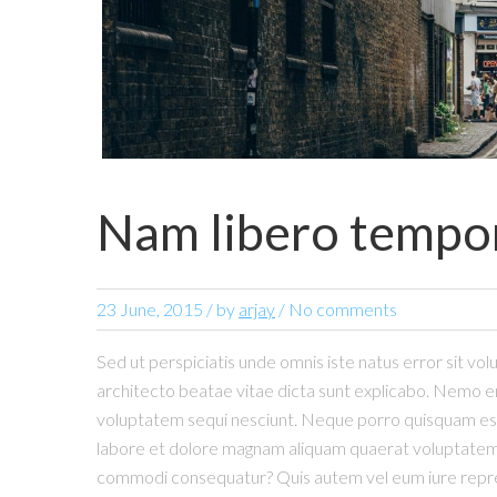
Nam libero tempor
23 June, 2015
/
by
arjay
/ No comments
Sed ut perspiciatis unde omnis iste natus error sit v
architecto beatae vitae dicta sunt explicabo. Nemo en
voluptatem sequi nesciunt. Neque porro quisquam est,
labore et dolore magnam aliquam quaerat voluptatem. U
commodi consequatur? Quis autem vel eum iure reprehen