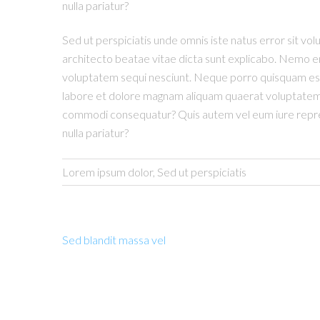
nulla pariatur?
Sed ut perspiciatis unde omnis iste natus error sit v
architecto beatae vitae dicta sunt explicabo. Nemo en
voluptatem sequi nesciunt. Neque porro quisquam est,
labore et dolore magnam aliquam quaerat voluptatem. U
commodi consequatur? Quis autem vel eum iure reprehen
nulla pariatur?
Lorem ipsum dolor, Sed ut perspiciatis
Sed blandit massa vel