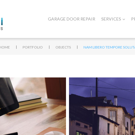
GARAGE DOOR REPAIR
SERVICES
P
|
|
|
HOME
PORTFOLIO
OBJECTS
NAM LIBERO TEMPORE SOLUT