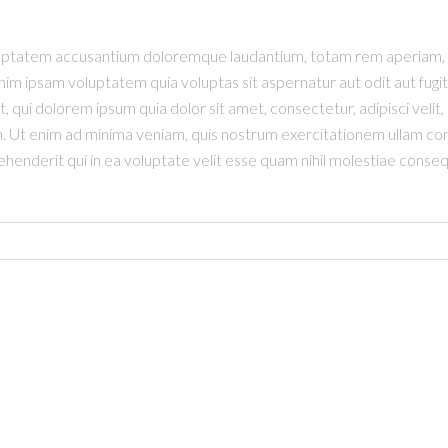
oluptatem accusantium doloremque laudantium, totam rem aperiam, ea
im ipsam voluptatem quia voluptas sit aspernatur aut odit aut fugi
 qui dolorem ipsum quia dolor sit amet, consectetur, adipisci veli
t enim ad minima veniam, quis nostrum exercitationem ullam corpori
derit qui in ea voluptate velit esse quam nihil molestiae consequ