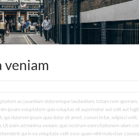
a veniam
oluptatem accusantium doloremque laudantium, totam rem aperiam, ea
im ipsam voluptatem quia voluptas sit aspernatur aut odit aut fugi
 qui dolorem ipsum quia dolor sit amet, consectetur, adipisci veli
t enim ad minima veniam, quis nostrum exercitationem ullam corpori
derit qui in ea voluptate velit esse quam nihil molestiae consequ