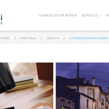
GARAGE DOOR REPAIR
SERVICES
P
|
|
|
HOME
PORTFOLIO
OBJECTS
UT ENIM AD MINIMA VENIAM