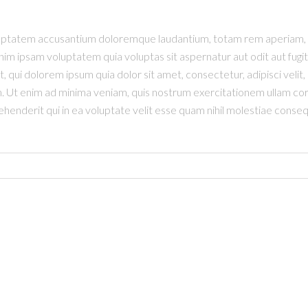
oluptatem accusantium doloremque laudantium, totam rem aperiam, ea
im ipsam voluptatem quia voluptas sit aspernatur aut odit aut fugi
 qui dolorem ipsum quia dolor sit amet, consectetur, adipisci veli
t enim ad minima veniam, quis nostrum exercitationem ullam corpori
derit qui in ea voluptate velit esse quam nihil molestiae consequ