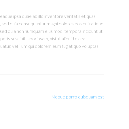
que ipsa quae ab illo inventore veritatis et quasi
t, sed quia consequuntur magni dolores eos qui ratione
t, sed quia non numquam eius modi tempora incidunt ut
s suscipit laboriosam, nisi ut aliquid ex ea
atur, vel illum qui dolorem eum fugiat quo voluptas
Neque porro quisquam est