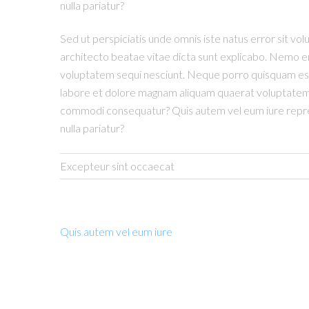
nulla pariatur?
Sed ut perspiciatis unde omnis iste natus error sit v
architecto beatae vitae dicta sunt explicabo. Nemo en
voluptatem sequi nesciunt. Neque porro quisquam est,
labore et dolore magnam aliquam quaerat voluptatem. U
commodi consequatur? Quis autem vel eum iure reprehen
nulla pariatur?
Excepteur sint occaecat
Quis autem vel eum iure