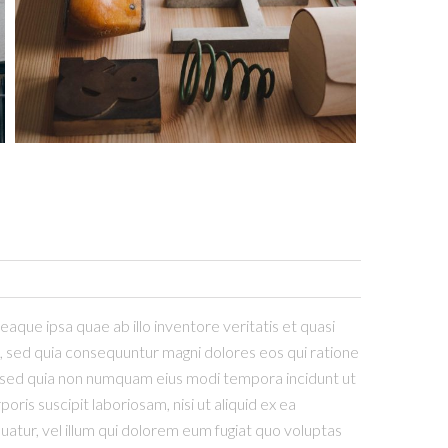
que ipsa quae ab illo inventore veritatis et quasi
t, sed quia consequuntur magni dolores eos qui ratione
t, sed quia non numquam eius modi tempora incidunt ut
s suscipit laboriosam, nisi ut aliquid ex ea
atur, vel illum qui dolorem eum fugiat quo voluptas