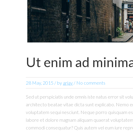
Ut enim ad minim
28 May, 2015
/
by
arjay
/ No comments
Sed ut perspiciatis unde omnis iste natus error sit v
architecto beatae vitae dicta sunt explicabo. Nemo en
voluptatem sequi nesciunt. Neque porro quisquam est,
labore et dolore magnam aliquam quaerat voluptatem. U
commodi consequatur? Quis autem vel eum iure reprehen